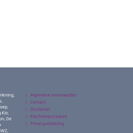
rlening,
Algemene voorwaarden
s,
Contact
roep,
Disclaimer
 Kio,
Klachtenprocedure
on, De
Privacyverklaring
a
 SWZ,