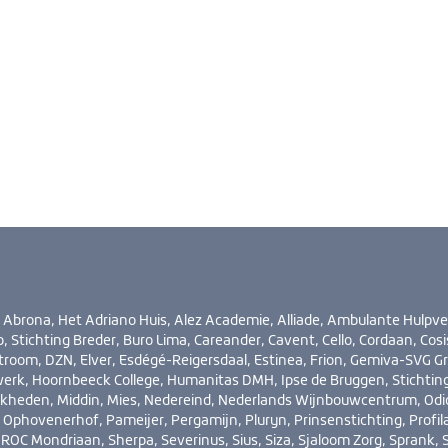
rona, Het Adriano Huis, Alez Academie, Alliade, Ambulante Hulpve
 Stichting Breder, Buro Lima, Careander, Cavent, Cello, Cordaan, Cosi
stroom, DZN, Elver, Esdégé-Reigersdaal, Estinea, Frion, Gemiva-SVG G
erk, Hoornbeeck College, Humanitas DMH, Ipse de Bruggen, Stichting
kheden, Middin, Mies, Nedereind, Nederlands Wijnbouwcentrum, Odi
Ophovenerhof, Pameijer, Pergamijn, Pluryn, Prinsenstichting, Profil
ROC Mondriaan, Sherpa, Severinus, Sius, Siza, Sjaloom Zorg, Sprank,