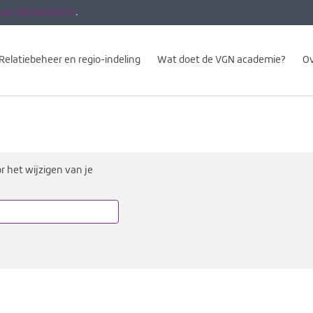
wat dat betekent
.
Relatiebeheer en regio-indeling
Wat doet de VGN academie?
Ov
or het wijzigen van je