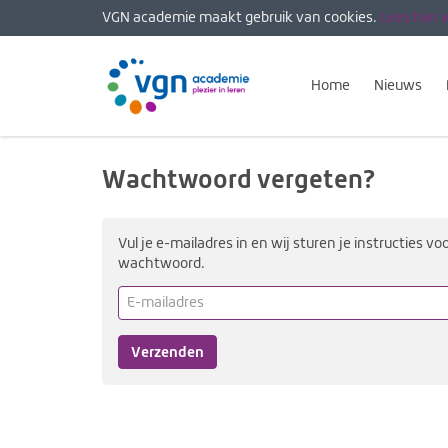
VGN academie maakt gebruik van cookies.
Lees hier 
Home
Nieuws
Wachtwoord vergeten?
Vul je e-mailadres in en wij sturen je instructies vo
wachtwoord.
E-
mailadres
(verplicht)
Verzenden