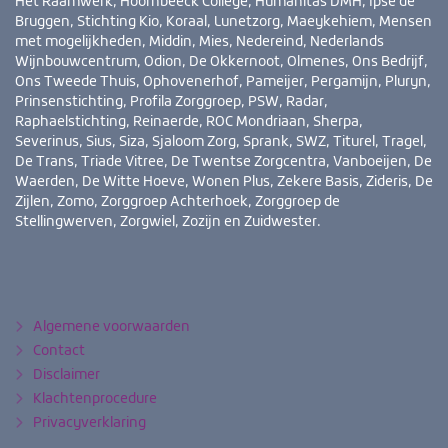
Het Raamwerk, Hoornbeeck College, Humanitas DMH, Ipse de
Bruggen, Stichting Kio, Koraal, Lunetzorg, Maeykehiem, Mensen
met mogelijkheden, Middin, Mies, Nedereind, Nederlands
Wijnbouwcentrum, Odion, De Okkernoot, Olmenes, Ons Bedrijf,
Ons Tweede Thuis, Ophovenerhof, Pameijer, Pergamijn, Pluryn,
Prinsenstichting, Profila Zorggroep, PSW, Radar,
Raphaelstichting, Reinaerde, ROC Mondriaan, Sherpa,
Severinus, Sius, Siza, Sjaloom Zorg, Sprank, SWZ, Titurel, Tragel,
De Trans, Triade Vitree, De Twentse Zorgcentra, Vanboeijen, De
Waerden, De Witte Hoeve, Wonen Plus, Zekere Basis, Zideris, De
Zijlen, Zomo, Zorggroep Achterhoek, Zorggroep de
Stellingwerven, Zorgwiel, Zozijn en Zuidwester.
Bezoek
YouTube
LinkedIn
ook
eens
Algemene voorwaarden
Contact
Disclaimer
Klachtenprocedure
Privacyverklaring