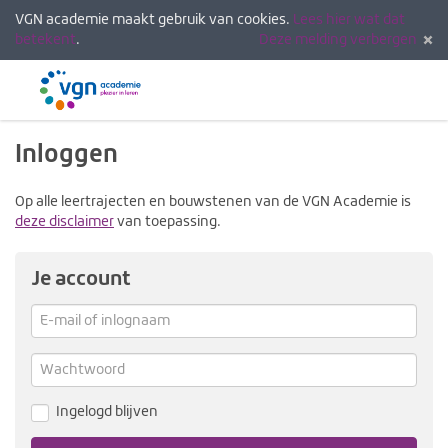
VGN academie maakt gebruik van cookies.
Lees hier wat dat
betekent
.
Deze melding verbergen
Menu
Inlogg
Inloggen
Op alle leertrajecten en bouwstenen van de VGN Academie is
deze disclaimer
van toepassing.
Je account
E-
mail
Verg
me
of
Wachtwoord
inlognaam
Ingelogd blijven