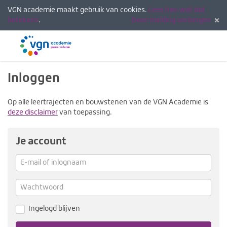
VGN academie maakt gebruik van cookies.
Lees hier wat dat
betekent
.
Deze melding verbergen
Menu
Inlogg
Inloggen
Op alle leertrajecten en bouwstenen van de VGN Academie is
deze disclaimer
van toepassing.
Je account
E-
mail
Verg
me
of
Wachtwoord
inlognaam
Ingelogd blijven