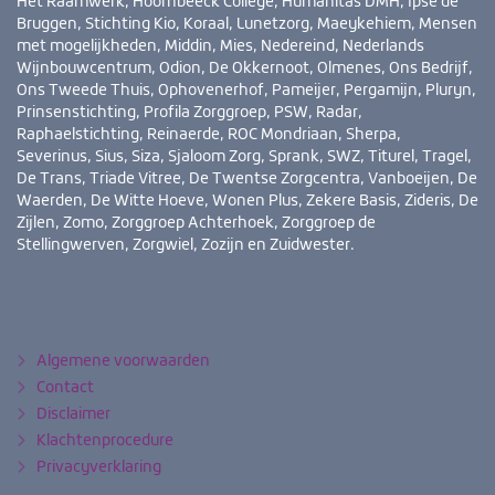
Het Raamwerk, Hoornbeeck College, Humanitas DMH, Ipse de
Bruggen, Stichting Kio, Koraal, Lunetzorg, Maeykehiem, Mensen
met mogelijkheden, Middin, Mies, Nedereind, Nederlands
Wijnbouwcentrum, Odion, De Okkernoot, Olmenes, Ons Bedrijf,
Ons Tweede Thuis, Ophovenerhof, Pameijer, Pergamijn, Pluryn,
Prinsenstichting, Profila Zorggroep, PSW, Radar,
Raphaelstichting, Reinaerde, ROC Mondriaan, Sherpa,
Severinus, Sius, Siza, Sjaloom Zorg, Sprank, SWZ, Titurel, Tragel,
De Trans, Triade Vitree, De Twentse Zorgcentra, Vanboeijen, De
Waerden, De Witte Hoeve, Wonen Plus, Zekere Basis, Zideris, De
Zijlen, Zomo, Zorggroep Achterhoek, Zorggroep de
Stellingwerven, Zorgwiel, Zozijn en Zuidwester.
Bezoek
YouTube
LinkedIn
ook
eens
Algemene voorwaarden
Contact
Disclaimer
Klachtenprocedure
Privacyverklaring