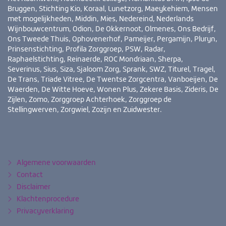
Bruggen, Stichting Kio, Koraal, Lunetzorg, Maeykehiem, Mensen
met mogelijkheden, Middin, Mies, Nedereind, Nederlands
Wijnbouwcentrum, Odion, De Okkernoot, Olmenes, Ons Bedrijf,
Ons Tweede Thuis, Ophovenerhof, Pameijer, Pergamijn, Pluryn,
Prinsenstichting, Profila Zorggroep, PSW, Radar,
Raphaelstichting, Reinaerde, ROC Mondriaan, Sherpa,
Severinus, Sius, Siza, Sjaloom Zorg, Sprank, SWZ, Titurel, Tragel,
De Trans, Triade Vitree, De Twentse Zorgcentra, Vanboeijen, De
Waerden, De Witte Hoeve, Wonen Plus, Zekere Basis, Zideris, De
Zijlen, Zomo, Zorggroep Achterhoek, Zorggroep de
Stellingwerven, Zorgwiel, Zozijn en Zuidwester.
Bezoek
YouTube
LinkedIn
ook
eens
Algemene voorwaarden
Contact
Disclaimer
Klachtenprocedure
Privacyverklaring