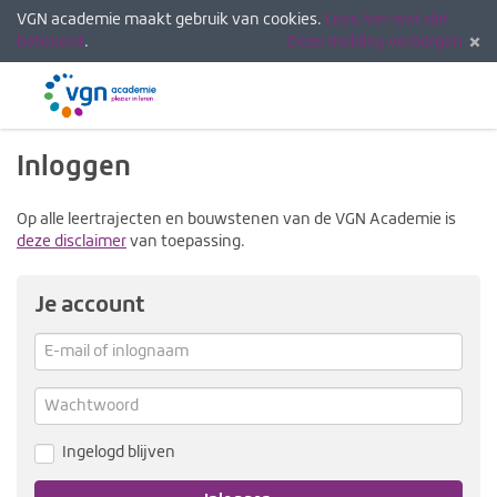
VGN academie maakt gebruik van cookies.
Lees hier wat dat
betekent
.
Deze melding verbergen
Menu
Inlogg
Inloggen
Op alle leertrajecten en bouwstenen van de VGN Academie is
deze disclaimer
van toepassing.
Je account
E-
mail
Verg
me
of
Wachtwoord
inlognaam
Ingelogd blijven