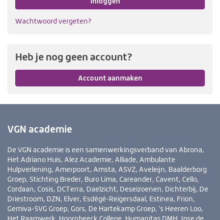
Inloggen
Wachtwoord vergeten?
Heb je nog geen account?
Account aanmaken
VGN academie
De VGN academie is een samenwerkingsverband van Abrona,
Het Adriano Huis, Alez Academie, Alliade, Ambulante
Hulpverlening, Amerpoort, Amsta, ASVZ, Aveleijn, Baalderborg
Groep, Stichting Breder, Buro Lima, Careander, Cavent, Cello,
Cordaan, Cosis, DCTerra, Daelzicht, Deseizoenen, Dichterbij, De
Driestroom, DZN, Elver, Esdégé-Reigersdaal, Estinea, Frion,
Gemiva-SVG Groep, Gors, De Hartekamp Groep, ’s Heeren Loo,
Het Raamwerk, Hoornbeeck College, Humanitas DMH, Ipse de