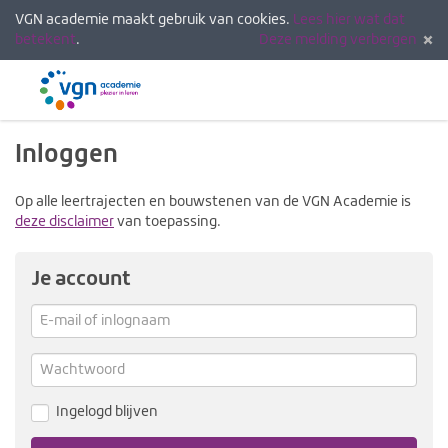
VGN academie maakt gebruik van cookies.
Lees hier wat dat
betekent
.
Deze melding verbergen
Menu
Inlogg
Inloggen
Op alle leertrajecten en bouwstenen van de VGN Academie is
deze disclaimer
van toepassing.
Je account
E-
mail
Verg
me
of
Wachtwoord
inlognaam
Ingelogd blijven