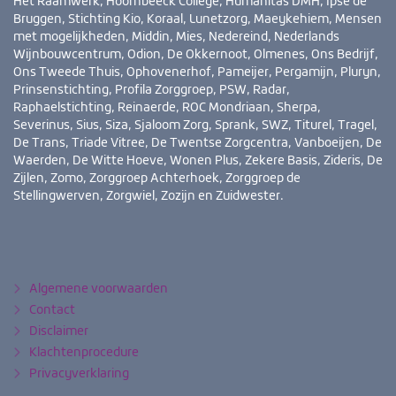
Het Raamwerk, Hoornbeeck College, Humanitas DMH, Ipse de
Bruggen, Stichting Kio, Koraal, Lunetzorg, Maeykehiem, Mensen
met mogelijkheden, Middin, Mies, Nedereind, Nederlands
Wijnbouwcentrum, Odion, De Okkernoot, Olmenes, Ons Bedrijf,
Ons Tweede Thuis, Ophovenerhof, Pameijer, Pergamijn, Pluryn,
Prinsenstichting, Profila Zorggroep, PSW, Radar,
Raphaelstichting, Reinaerde, ROC Mondriaan, Sherpa,
Severinus, Sius, Siza, Sjaloom Zorg, Sprank, SWZ, Titurel, Tragel,
De Trans, Triade Vitree, De Twentse Zorgcentra, Vanboeijen, De
Waerden, De Witte Hoeve, Wonen Plus, Zekere Basis, Zideris, De
Zijlen, Zomo, Zorggroep Achterhoek, Zorggroep de
Stellingwerven, Zorgwiel, Zozijn en Zuidwester.
Bezoek
YouTube
LinkedIn
ook
eens
Algemene voorwaarden
Contact
Disclaimer
Klachtenprocedure
Privacyverklaring