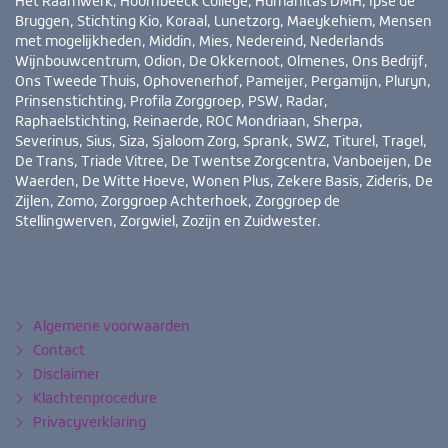
Het Raamwerk, Hoornbeeck College, Humanitas DMH, Ipse de
Bruggen, Stichting Kio, Koraal, Lunetzorg, Maeykehiem, Mensen
met mogelijkheden, Middin, Mies, Nedereind, Nederlands
Wijnbouwcentrum, Odion, De Okkernoot, Olmenes, Ons Bedrijf,
Ons Tweede Thuis, Ophovenerhof, Pameijer, Pergamijn, Pluryn,
Prinsenstichting, Profila Zorggroep, PSW, Radar,
Raphaelstichting, Reinaerde, ROC Mondriaan, Sherpa,
Severinus, Sius, Siza, Sjaloom Zorg, Sprank, SWZ, Titurel, Tragel,
De Trans, Triade Vitree, De Twentse Zorgcentra, Vanboeijen, De
Waerden, De Witte Hoeve, Wonen Plus, Zekere Basis, Zideris, De
Zijlen, Zomo, Zorggroep Achterhoek, Zorggroep de
Stellingwerven, Zorgwiel, Zozijn en Zuidwester.
Bezoek
YouTube
LinkedIn
ook
eens
Algemene voorwaarden
Contact
Disclaimer
Klachtenprocedure
Privacyverklaring