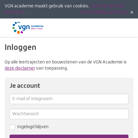
VGN academie maakt gebruik van cookies.
Lees hier wat dat
betekent
.
Deze melding verbergen
Menu
Inlogg
Inloggen
Op alle leertrajecten en bouwstenen van de VGN Academie is
deze disclaimer
van toepassing.
Je account
E-
mail
Verg
me
of
Wachtwoord
inlognaam
Ingelogd blijven