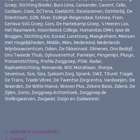
Groep, Stichting Breder, Buro Lima, Careander, Cavent, Cello,
Cordaan, Cosis, DCTerra, Daelzicht, Deseizoenen, Dichterbij, De
Driestroom, DZN, Elver, Esdégé-Reigersdaal, Estinea, Frion,
Gemiva-SVG Groep, Gors, De Hartekamp Groep, ’s Heeren Loo,
Het Raamwerk, Hoornbeeck College, Humanitas DMH, Ipse de
Bruggen, Stichting Kio, Koraal, Lunetzorg, Maeykehiem, Mensen
met mogelijkheden, Middin, Mies, Nedereind, Nederlands
Wijnbouwcentrum, Odion, De Okkernoot, Olmenes, Ons Bedrijf,
Ons Tweede Thuis, Ophovenerhof, Pameijer, Pergamijn, Pluryn,
Prinsenstichting, Profila Zorggroep, PSW, Radar,
Raphaelstichting, Reinaerde, ROC Mondriaan, Sherpa,
Severinus, Sius, Siza, Sjaloom Zorg, Sprank, SWZ, Titurel, Tragel,
De Trans, Triade Vitree, De Twentse Zorgcentra, Vanboeijen, De
Waerden, De Witte Hoeve, Wonen Plus, Zekere Basis, Zideris, De
Zijlen, Zomo, Zorggroep Achterhoek, Zorggroep de
Stellingwerven, Zorgwiel, Zozijn en Zuidwester.
Bezoek
YouTube
LinkedIn
ook
eens
Algemene voorwaarden
Contact