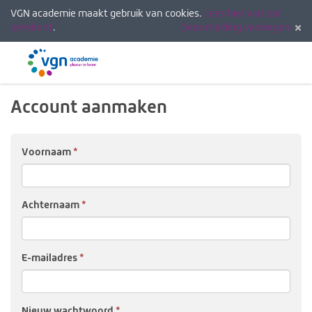
VGN academie maakt gebruik van cookies.
Lees hier wat dat
betekent
.
Deze melding verbergen
Menu
Inlogg
Account aanmaken
Voor­naam
Achter­naam
E-mail­adres
Nieuw wacht­woord