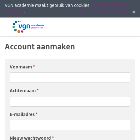
VGN academie maakt gebruik van cookies.
Lees hier wat dat
betekent
.
Deze melding verbergen
Menu
Inlogg
Account aanmaken
Voor­naam
Achter­naam
E-mail­adres
Nieuw wacht­woord