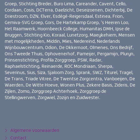
Groep, Stichting Breder, Buro Lima, Careander, Cavent, Cello,
Cordaan, Cosis, DCTerra, Daelzicht, Deseizoenen, Dichterbij, De
Driestroom, DZN, Elver, Esdégé-Reigersdaal, Estinea, Frion,
Gemiva-SVG Groep, Gors, De Hartekamp Groep, ’s Heeren Loo,
Het Raamwerk, Hoornbeeck College, Humanitas DMH, Ipse de
Bruggen, Stichting Kio, Koraal, Lunetzorg, Maeykehiem, Mensen
met mogelijkheden, Middin, Mies, Nedereind, Nederlands
Wijnbouwcentrum, Odion, De Okkernoot, Olmenes, Ons Bedrijf,
Ons Tweede Thuis, Ophovenerhof, Pameijer, Pergamijn, Pluryn,
Prinsenstichting, Profila Zorggroep, PSW, Radar,
Raphaelstichting, Reinaerde, ROC Mondriaan, Sherpa,
Severinus, Sius, Siza, Sjaloom Zorg, Sprank, SWZ, Titurel, Tragel,
De Trans, Triade Vitree, De Twentse Zorgcentra, Vanboeijen, De
Waerden, De Witte Hoeve, Wonen Plus, Zekere Basis, Zideris, De
Zijlen, Zomo, Zorggroep Achterhoek, Zorggroep de
Stellingwerven, Zorgwiel, Zozijn en Zuidwester.
Bezoek
YouTube
LinkedIn
ook
eens
Algemene voorwaarden
Contact