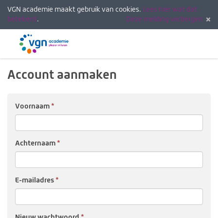
VGN academie maakt gebruik van cookies.
Lees hier wat dat
betekent
.
Deze melding verbergen
Menu
Inlogg
Account aanmaken
Voor­naam
Achter­naam
E-mail­adres
Nieuw wacht­woord