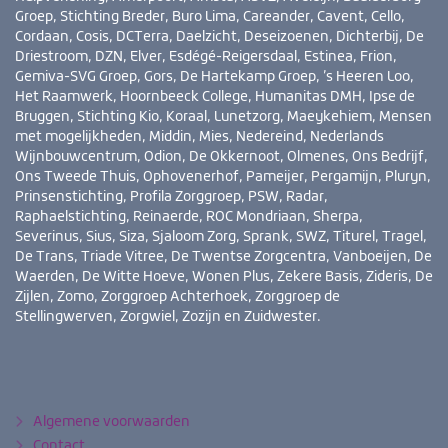
Groep, Stichting Breder, Buro Lima, Careander, Cavent, Cello,
Cordaan, Cosis, DCTerra, Daelzicht, Deseizoenen, Dichterbij, De
Driestroom, DZN, Elver, Esdégé-Reigersdaal, Estinea, Frion,
Gemiva-SVG Groep, Gors, De Hartekamp Groep, ’s Heeren Loo,
Het Raamwerk, Hoornbeeck College, Humanitas DMH, Ipse de
Bruggen, Stichting Kio, Koraal, Lunetzorg, Maeykehiem, Mensen
met mogelijkheden, Middin, Mies, Nedereind, Nederlands
Wijnbouwcentrum, Odion, De Okkernoot, Olmenes, Ons Bedrijf,
Ons Tweede Thuis, Ophovenerhof, Pameijer, Pergamijn, Pluryn,
Prinsenstichting, Profila Zorggroep, PSW, Radar,
Raphaelstichting, Reinaerde, ROC Mondriaan, Sherpa,
Severinus, Sius, Siza, Sjaloom Zorg, Sprank, SWZ, Titurel, Tragel,
De Trans, Triade Vitree, De Twentse Zorgcentra, Vanboeijen, De
Waerden, De Witte Hoeve, Wonen Plus, Zekere Basis, Zideris, De
Zijlen, Zomo, Zorggroep Achterhoek, Zorggroep de
Stellingwerven, Zorgwiel, Zozijn en Zuidwester.
Bezoek
YouTube
LinkedIn
ook
eens
Algemene voorwaarden
Contact