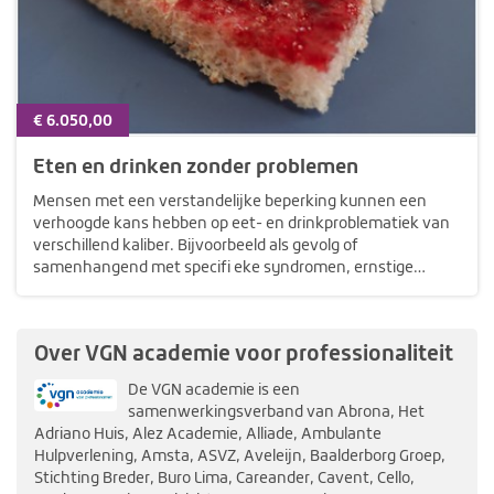
€ 6.050,00
Eten en drinken zonder problemen
Mensen met een verstandelijke beperking kunnen een
verhoogde kans hebben op eet- en drinkproblematiek van
verschillend kaliber. Bijvoorbeeld als gevolg of
samenhangend met specifi eke syndromen, ernstige
lichamelijke beperkingen en ouder worden. Uit onderzoek
blijkt dat 70% van de mensen met een…
Over VGN academie voor professionaliteit
De VGN academie is een
samenwerkingsverband van Abrona, Het
Adriano Huis, Alez Academie, Alliade, Ambulante
Hulpverlening, Amsta, ASVZ, Aveleijn, Baalderborg Groep,
Stichting Breder, Buro Lima, Careander, Cavent, Cello,