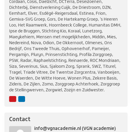
Cordaan, Cosis, Daelzicht, DCTerra, Deseizoenen,
Dichterbij, Dienstverlening Cuijk, De Driestroom, DZN,
Eemhart, Elver, Esdégé-Reigersdaal, Estinea, Frion,
Gemiva-SVG Groep, Gors, De Hartekamp Groep, ’s Heeren
Loo, Het Raamwerk, Hoornbeeck College, Humanitas DMH,
Ipse de Bruggen, Stichting Kio, Koraal, Lunetzorg,
Maeykehiem, Mensen met mogelijkheden, Middin, Mies,
Nedereind, Nova, Odion, De Okkernoot, Olmenes, Ons
Bedrijf, Ons Tweede Thuis, Ophovenerhof, Pameijer,
Pergamijn, Pluryn, Prinsenstichting, Profila Zorggroep,
PSW, Radar, Raphaelstichting, Reinaerde, ROC Mondriaan,
Siza, Severinus, Sius, Sjaloom Zorg, Sprank, SWZ, Titurel,
Tragel, Triade Vitree, De Twentse Zorgcentra, Vanboeijen,
De Waerden, De Witte Hoeve, Wonen Plus, Zekere Basis,
Zideris, De Zijlen, Zomo, Zorggroep Achterhoek, Zorggroep
de Stellingwerven, Zorgwiel, Zozijn en Zuidwester.
YouTube
LinkedIn
Contact
info@vgnacademie.nl (VGN academie)