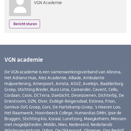
VGN Academie
Bericht sturen
VGN academie
De VGN academie is een samenwerkingsverband van Abrona,
Het Adriano Huis, Alez Academie, Alliade, Ambulante
Hulpverlening, Amerpoort, Amsta, ASVZ, Aveleijn, Baalderborg
Groep, Stichting Breder, Buro Lima, Careander, Cavent, Cello,
Cordaan, Cosis, DCTerra, Daelzicht, Deseizoenen, Dichterbij, De
Driestroom, DZN, Elver, Esdégé-Reigersdaal, Estinea, Frion,
Gemiva-SVG Groep, Gors, De Hartekamp Groep, ’s Heeren Loo,
Het Raamwerk, Hoornbeeck College, Humanitas DMH, Ipse de
Bruggen, Stichting Kio, Koraal, Lunetzorg, Maeykehiem, Mensen
met mogelijkheden, Middin, Mies, Nedereind, Nederlands
Wijnbouwcentrum, Odion, De Okkernoot, Olmenes, Ons Bedrijf,