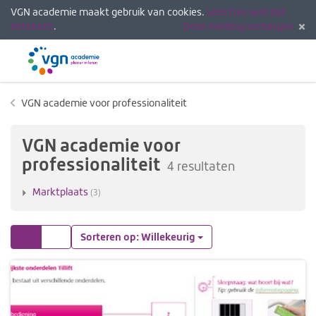
VGN academie maakt gebruik van cookies.
Lees hier wat dat
betekent
.
Deze melding verbergen
Menu
Inlogg
VGN academie voor professionaliteit
VGN academie voor
professionaliteit
4 resultaten
Marktplaats
(3)
Tegels
Lijst
Sorteren op: Willekeurig