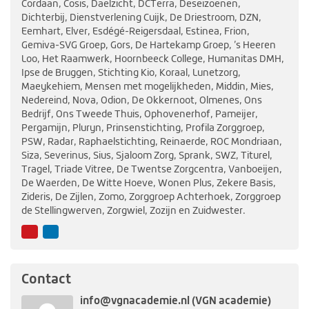
Cordaan, Cosis, Daelzicht, DCTerra, Deseizoenen,
Dichterbij, Dienstverlening Cuijk, De Driestroom, DZN,
Eemhart, Elver, Esdégé-Reigersdaal, Estinea, Frion,
Gemiva-SVG Groep, Gors, De Hartekamp Groep, ’s Heeren
Loo, Het Raamwerk, Hoornbeeck College, Humanitas DMH,
Ipse de Bruggen, Stichting Kio, Koraal, Lunetzorg,
Maeykehiem, Mensen met mogelijkheden, Middin, Mies,
Nedereind, Nova, Odion, De Okkernoot, Olmenes, Ons
Bedrijf, Ons Tweede Thuis, Ophovenerhof, Pameijer,
Pergamijn, Pluryn, Prinsenstichting, Profila Zorggroep,
PSW, Radar, Raphaelstichting, Reinaerde, ROC Mondriaan,
Siza, Severinus, Sius, Sjaloom Zorg, Sprank, SWZ, Titurel,
Tragel, Triade Vitree, De Twentse Zorgcentra, Vanboeijen,
De Waerden, De Witte Hoeve, Wonen Plus, Zekere Basis,
Zideris, De Zijlen, Zomo, Zorggroep Achterhoek, Zorggroep
de Stellingwerven, Zorgwiel, Zozijn en Zuidwester.
YouTube
LinkedIn
Contact
info@vgnacademie.nl (VGN academie)