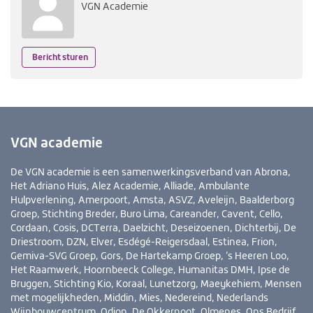
VGN Academie
Bericht sturen
VGN academie
De VGN academie is een samenwerkingsverband van Abrona,
Het Adriano Huis, Alez Academie, Alliade, Ambulante
Hulpverlening, Amerpoort, Amsta, ASVZ, Aveleijn, Baalderborg
Groep, Stichting Breder, Buro Lima, Careander, Cavent, Cello,
Cordaan, Cosis, DCTerra, Daelzicht, Deseizoenen, Dichterbij, De
Driestroom, DZN, Elver, Esdégé-Reigersdaal, Estinea, Frion,
Gemiva-SVG Groep, Gors, De Hartekamp Groep, ’s Heeren Loo,
Het Raamwerk, Hoornbeeck College, Humanitas DMH, Ipse de
Bruggen, Stichting Kio, Koraal, Lunetzorg, Maeykehiem, Mensen
met mogelijkheden, Middin, Mies, Nedereind, Nederlands
Wijnbouwcentrum, Odion, De Okkernoot, Olmenes, Ons Bedrijf,