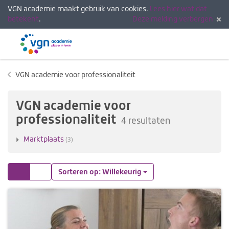
VGN academie maakt gebruik van cookies.
Lees hier wat dat
betekent
.
Deze melding verbergen
Menu
Inlogg
VGN academie voor professionaliteit
VGN academie voor
professionaliteit
4 resultaten
Marktplaats
(3)
Tegels
Lijst
Sorteren op: Willekeurig