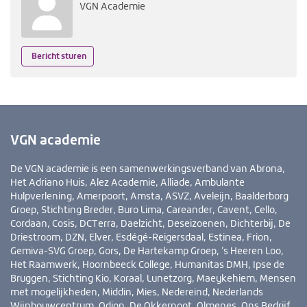
VGN Academie
Bericht sturen
VGN academie
De VGN academie is een samenwerkingsverband van Abrona,
Het Adriano Huis, Alez Academie, Alliade, Ambulante
Hulpverlening, Amerpoort, Amsta, ASVZ, Aveleijn, Baalderborg
Groep, Stichting Breder, Buro Lima, Careander, Cavent, Cello,
Cordaan, Cosis, DCTerra, Daelzicht, Deseizoenen, Dichterbij, De
Driestroom, DZN, Elver, Esdégé-Reigersdaal, Estinea, Frion,
Gemiva-SVG Groep, Gors, De Hartekamp Groep, ’s Heeren Loo,
Het Raamwerk, Hoornbeeck College, Humanitas DMH, Ipse de
Bruggen, Stichting Kio, Koraal, Lunetzorg, Maeykehiem, Mensen
met mogelijkheden, Middin, Mies, Nedereind, Nederlands
Wijnbouwcentrum, Odion, De Okkernoot, Olmenes, Ons Bedrijf,