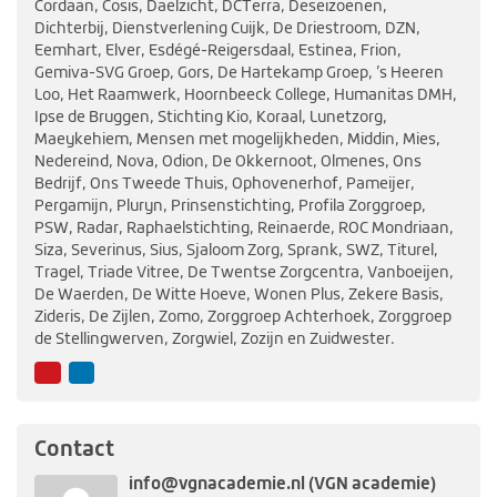
Cordaan, Cosis, Daelzicht, DCTerra, Deseizoenen,
Dichterbij, Dienstverlening Cuijk, De Driestroom, DZN,
Eemhart, Elver, Esdégé-Reigersdaal, Estinea, Frion,
Gemiva-SVG Groep, Gors, De Hartekamp Groep, ’s Heeren
Loo, Het Raamwerk, Hoornbeeck College, Humanitas DMH,
Ipse de Bruggen, Stichting Kio, Koraal, Lunetzorg,
Maeykehiem, Mensen met mogelijkheden, Middin, Mies,
Nedereind, Nova, Odion, De Okkernoot, Olmenes, Ons
Bedrijf, Ons Tweede Thuis, Ophovenerhof, Pameijer,
Pergamijn, Pluryn, Prinsenstichting, Profila Zorggroep,
PSW, Radar, Raphaelstichting, Reinaerde, ROC Mondriaan,
Siza, Severinus, Sius, Sjaloom Zorg, Sprank, SWZ, Titurel,
Tragel, Triade Vitree, De Twentse Zorgcentra, Vanboeijen,
De Waerden, De Witte Hoeve, Wonen Plus, Zekere Basis,
Zideris, De Zijlen, Zomo, Zorggroep Achterhoek, Zorggroep
de Stellingwerven, Zorgwiel, Zozijn en Zuidwester.
YouTube
LinkedIn
Contact
info@vgnacademie.nl (VGN academie)