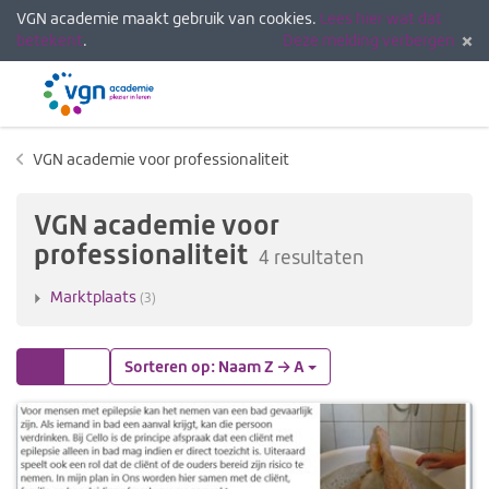
VGN academie maakt gebruik van cookies.
Lees hier wat dat
betekent
.
Deze melding verbergen
Menu
Inlogg
VGN academie voor professionaliteit
VGN academie voor
professionaliteit
4 resultaten
Marktplaats
(3)
Tegels
Lijst
Sorteren op: Naam Z → A