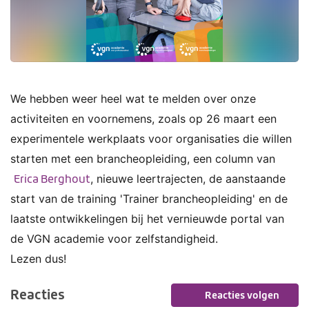
o
e
p
n
2
0
m
a
a
We hebben weer heel wat te melden over onze
r
activiteiten en voornemens, zoals op 26 maart een
t
2
experimentele werkplaats voor organisaties die willen
0
starten met een brancheopleiding, een column van
2
5
, nieuwe leertrajecten, de aanstaande
Erica Berghout
start van de training 'Trainer brancheopleiding' en de
laatste ontwikkelingen bij het vernieuwde portal van
de VGN academie voor zelfstandigheid.
Lezen dus!
Reacties
Reacties volgen