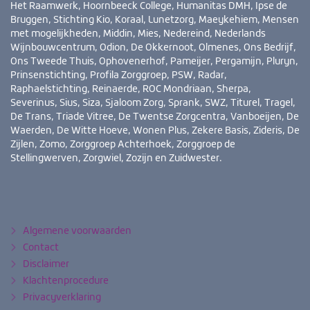
Het Raamwerk, Hoornbeeck College, Humanitas DMH, Ipse de
Bruggen, Stichting Kio, Koraal, Lunetzorg, Maeykehiem, Mensen
met mogelijkheden, Middin, Mies, Nedereind, Nederlands
Wijnbouwcentrum, Odion, De Okkernoot, Olmenes, Ons Bedrijf,
Ons Tweede Thuis, Ophovenerhof, Pameijer, Pergamijn, Pluryn,
Prinsenstichting, Profila Zorggroep, PSW, Radar,
Raphaelstichting, Reinaerde, ROC Mondriaan, Sherpa,
Severinus, Sius, Siza, Sjaloom Zorg, Sprank, SWZ, Titurel, Tragel,
De Trans, Triade Vitree, De Twentse Zorgcentra, Vanboeijen, De
Waerden, De Witte Hoeve, Wonen Plus, Zekere Basis, Zideris, De
Zijlen, Zomo, Zorggroep Achterhoek, Zorggroep de
Stellingwerven, Zorgwiel, Zozijn en Zuidwester.
Bezoek
YouTube
LinkedIn
ook
eens
Algemene voorwaarden
Contact
Disclaimer
Klachtenprocedure
Privacyverklaring