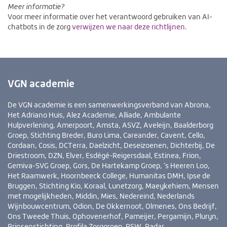
Meer informatie?
Voor meer informatie over het verantwoord gebruiken van AI-
chatbots in de zorg
verwijzen we naar deze richtlijnen.
VGN academie
De VGN academie is een samenwerkingsverband van Abrona,
Het Adriano Huis, Alez Academie, Alliade, Ambulante
Hulpverlening, Amerpoort, Amsta, ASVZ, Aveleijn, Baalderborg
Groep, Stichting Breder, Buro Lima, Careander, Cavent, Cello,
Cordaan, Cosis, DCTerra, Daelzicht, Deseizoenen, Dichterbij, De
Driestroom, DZN, Elver, Esdégé-Reigersdaal, Estinea, Frion,
Gemiva-SVG Groep, Gors, De Hartekamp Groep, ’s Heeren Loo,
Het Raamwerk, Hoornbeeck College, Humanitas DMH, Ipse de
Bruggen, Stichting Kio, Koraal, Lunetzorg, Maeykehiem, Mensen
met mogelijkheden, Middin, Mies, Nedereind, Nederlands
Wijnbouwcentrum, Odion, De Okkernoot, Olmenes, Ons Bedrijf,
Ons Tweede Thuis, Ophovenerhof, Pameijer, Pergamijn, Pluryn,