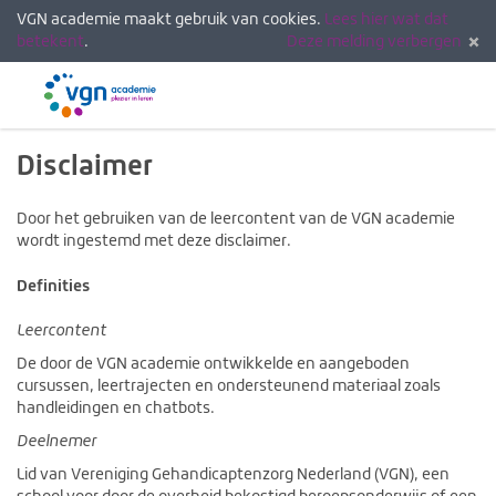
VGN academie maakt gebruik van cookies.
Lees hier wat dat
betekent
.
Deze melding verbergen
Menu
Inlogg
Disclaimer
Door het gebruiken van de leercontent van de VGN academie
wordt ingestemd met deze disclaimer.
Definities
Leercontent
De door de VGN academie ontwikkelde en aangeboden
cursussen, leertrajecten en ondersteunend materiaal zoals
handleidingen en chatbots.
Deelnemer
Lid van Vereniging Gehandicaptenzorg Nederland (VGN), een