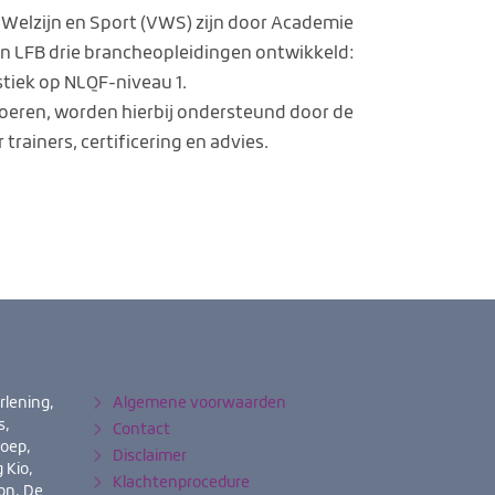
 Welzijn en Sport (VWS) zijn door Academie
en LFB drie brancheopleidingen ontwikkeld:
istiek op NLQF-niveau 1.
voeren, worden hierbij ondersteund door de
rainers, certificering en advies.
rlening,
Algemene voorwaarden
s,
Contact
roep,
Disclaimer
 Kio,
Klachtenprocedure
on, De