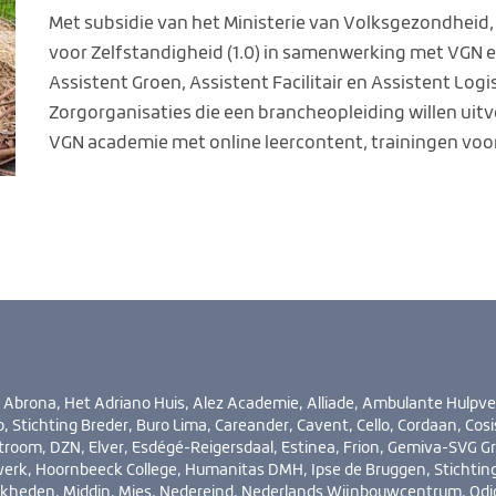
Met subsidie van het Ministerie van Volksgezondheid,
voor Zelfstandigheid (1.0) in samenwerking met VGN 
Assistent Groen, Assistent Facilitair en Assistent Log
Zorgorganisaties die een brancheopleiding willen uit
VGN academie met online leercontent, trainingen voor t
rona, Het Adriano Huis, Alez Academie, Alliade, Ambulante Hulpve
 Stichting Breder, Buro Lima, Careander, Cavent, Cello, Cordaan, Cosi
stroom, DZN, Elver, Esdégé-Reigersdaal, Estinea, Frion, Gemiva-SVG G
erk, Hoornbeeck College, Humanitas DMH, Ipse de Bruggen, Stichting
kheden, Middin, Mies, Nedereind, Nederlands Wijnbouwcentrum, Odi