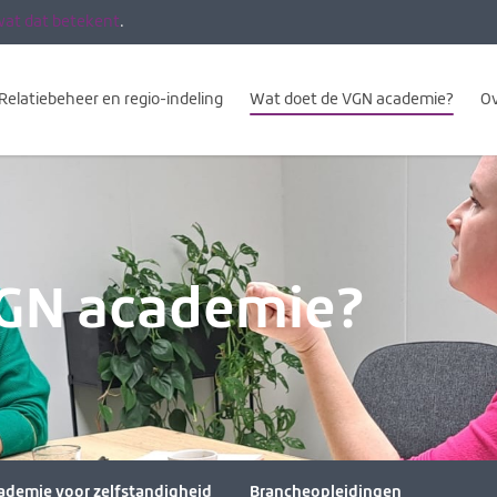
wat dat betekent
.
Relatiebeheer en regio-indeling
Wat doet de VGN academie?
Ov
VGN academie?
ademie voor zelfstandigheid
Brancheopleidingen