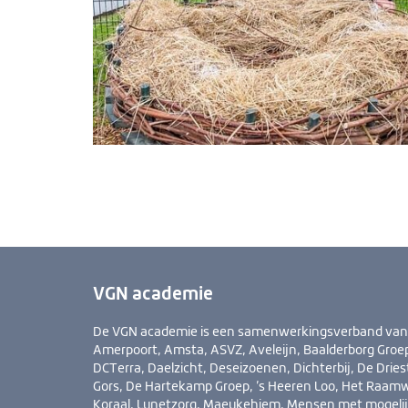
VGN academie
De VGN academie is een samenwerkingsverband van Ab
Amerpoort, Amsta, ASVZ, Aveleijn, Baalderborg Groep,
DCTerra, Daelzicht, Deseizoenen, Dichterbij, De Drie
Gors, De Hartekamp Groep, ’s Heeren Loo, Het Raamw
Koraal, Lunetzorg, Maeykehiem, Mensen met mogelij