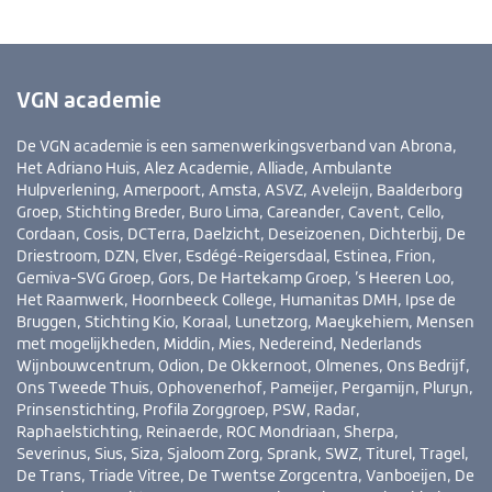
VGN academie
De VGN academie is een samenwerkingsverband van Abrona,
Het Adriano Huis, Alez Academie, Alliade, Ambulante
Hulpverlening, Amerpoort, Amsta, ASVZ, Aveleijn, Baalderborg
Groep, Stichting Breder, Buro Lima, Careander, Cavent, Cello,
Cordaan, Cosis, DCTerra, Daelzicht, Deseizoenen, Dichterbij, De
Driestroom, DZN, Elver, Esdégé-Reigersdaal, Estinea, Frion,
Gemiva-SVG Groep, Gors, De Hartekamp Groep, ’s Heeren Loo,
Het Raamwerk, Hoornbeeck College, Humanitas DMH, Ipse de
Bruggen, Stichting Kio, Koraal, Lunetzorg, Maeykehiem, Mensen
met mogelijkheden, Middin, Mies, Nedereind, Nederlands
Wijnbouwcentrum, Odion, De Okkernoot, Olmenes, Ons Bedrijf,
Ons Tweede Thuis, Ophovenerhof, Pameijer, Pergamijn, Pluryn,
Prinsenstichting, Profila Zorggroep, PSW, Radar,
Raphaelstichting, Reinaerde, ROC Mondriaan, Sherpa,
Severinus, Sius, Siza, Sjaloom Zorg, Sprank, SWZ, Titurel, Tragel,
De Trans, Triade Vitree, De Twentse Zorgcentra, Vanboeijen, De