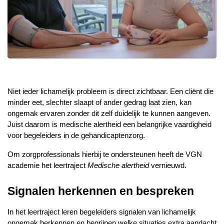
r
e
e
d
s
k
o
e
p
n
9
j
u
n
i
Niet ieder lichamelijk probleem is direct zichtbaar. Een cliënt die 
minder eet, slechter slaapt of ander gedrag laat zien, kan 
ongemak ervaren zonder dit zelf duidelijk te kunnen aangeven. 
Juist daarom is medische alertheid een belangrijke vaardigheid 
voor begeleiders in de gehandicaptenzorg.
Om zorgprofessionals hierbij te ondersteunen heeft de VGN 
academie het leertraject 
Medische alertheid
 vernieuwd.
Signalen herkennen en bespreken
In het leertraject leren begeleiders signalen van lichamelijk 
ongemak herkennen en begrijpen welke situaties extra aandacht 