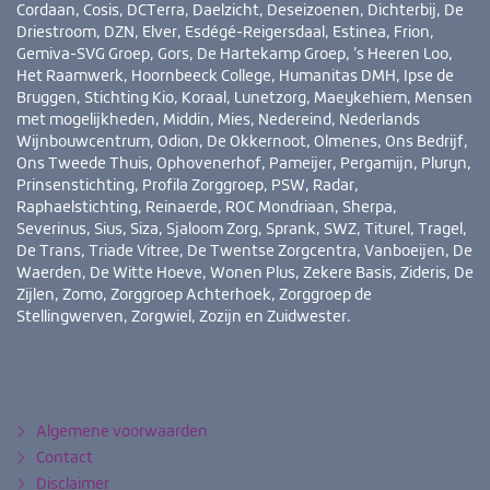
Cordaan, Cosis, DCTerra, Daelzicht, Deseizoenen, Dichterbij, De
Driestroom, DZN, Elver, Esdégé-Reigersdaal, Estinea, Frion,
Gemiva-SVG Groep, Gors, De Hartekamp Groep, ’s Heeren Loo,
Het Raamwerk, Hoornbeeck College, Humanitas DMH, Ipse de
Bruggen, Stichting Kio, Koraal, Lunetzorg, Maeykehiem, Mensen
met mogelijkheden, Middin, Mies, Nedereind, Nederlands
Wijnbouwcentrum, Odion, De Okkernoot, Olmenes, Ons Bedrijf,
Ons Tweede Thuis, Ophovenerhof, Pameijer, Pergamijn, Pluryn,
Prinsenstichting, Profila Zorggroep, PSW, Radar,
Raphaelstichting, Reinaerde, ROC Mondriaan, Sherpa,
Severinus, Sius, Siza, Sjaloom Zorg, Sprank, SWZ, Titurel, Tragel,
De Trans, Triade Vitree, De Twentse Zorgcentra, Vanboeijen, De
Waerden, De Witte Hoeve, Wonen Plus, Zekere Basis, Zideris, De
Zijlen, Zomo, Zorggroep Achterhoek, Zorggroep de
Stellingwerven, Zorgwiel, Zozijn en Zuidwester.
Bezoek
YouTube
LinkedIn
ook
eens
Algemene voorwaarden
Contact
Disclaimer