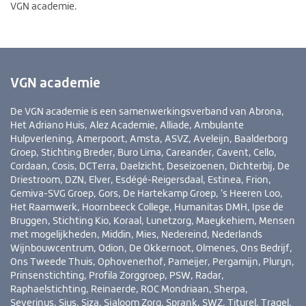
VGN academie.
VGN academie
De VGN academie is een samenwerkingsverband van Abrona,
Het Adriano Huis, Alez Academie, Alliade, Ambulante
Hulpverlening, Amerpoort, Amsta, ASVZ, Aveleijn, Baalderborg
Groep, Stichting Breder, Buro Lima, Careander, Cavent, Cello,
Cordaan, Cosis, DCTerra, Daelzicht, Deseizoenen, Dichterbij, De
Driestroom, DZN, Elver, Esdégé-Reigersdaal, Estinea, Frion,
Gemiva-SVG Groep, Gors, De Hartekamp Groep, ’s Heeren Loo,
Het Raamwerk, Hoornbeeck College, Humanitas DMH, Ipse de
Bruggen, Stichting Kio, Koraal, Lunetzorg, Maeykehiem, Mensen
met mogelijkheden, Middin, Mies, Nedereind, Nederlands
Wijnbouwcentrum, Odion, De Okkernoot, Olmenes, Ons Bedrijf,
Ons Tweede Thuis, Ophovenerhof, Pameijer, Pergamijn, Pluryn,
Prinsenstichting, Profila Zorggroep, PSW, Radar,
Raphaelstichting, Reinaerde, ROC Mondriaan, Sherpa,
Severinus, Sius, Siza, Sjaloom Zorg, Sprank, SWZ, Titurel, Tragel,