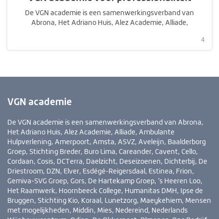
Achterhoek, Zorggroep de Stellingwerven, Zorgwiel, Zozijn
en Zuidwester.
De VGN academie is een samenwerkingsverband van
Abrona, Het Adriano Huis, Alez Academie, Alliade,
Ambulante Hulpverlening, Amsta, ASVZ, Aveleijn,
l
4
Baalderborg Groep, Stichting Breder, Buro Lima, Careander,
e
Cavent, Cello, Cordaan, Cosis, Daelzicht, DCTerra,
e
Deseizoenen, Dichterbij, Dienstverlening Cuijk, De
r
Driestroom, DZN, Eemhart, Elver, Esdégé-Reigersdaal,
t
Estinea, Frion, Gemiva-SVG Groep, Gors, De Hartekamp
r
Groep, ’s Heeren Loo, Het Raamwerk, Hoornbeeck College,
a
VGN academie
Humanitas DMH, Ipse de Bruggen, Stichting Kio, Koraal,
j
Lunetzorg, Maeykehiem, Mensen met mogelijkheden,
e
Middin, Mies, Nedereind, Nova, Odion, De Okkernoot,
De VGN academie is een samenwerkingsverband van Abrona,
c
Olmenes, Ons Bedrijf, Ons Tweede Thuis, Ophovenerhof,
Het Adriano Huis, Alez Academie, Alliade, Ambulante
t
Pameijer, Pergamijn, Pluryn, Prinsenstichting, Profila
Hulpverlening, Amerpoort, Amsta, ASVZ, Aveleijn, Baalderborg
e
Zorggroep, PSW, Radar, Raphaelstichting, Reinaerde, ROC
Groep, Stichting Breder, Buro Lima, Careander, Cavent, Cello,
n
Mondriaan, Siza, Severinus, Sius, Sjaloom Zorg, Sprank, SWZ,
Cordaan, Cosis, DCTerra, Daelzicht, Deseizoenen, Dichterbij, De
Titurel, Tragel, Triade Vitree, De Twentse Zorgcentra,
Driestroom, DZN, Elver, Esdégé-Reigersdaal, Estinea, Frion,
Vanboeijen, De Waerden, De Witte Hoeve, Wonen Plus,
Gemiva-SVG Groep, Gors, De Hartekamp Groep, ’s Heeren Loo,
Zekere Basis, Zideris, De Zijlen, Zomo, Zorggroep Achterhoek,
Het Raamwerk, Hoornbeeck College, Humanitas DMH, Ipse de
Zorggroep de Stellingwerven, Zorgwiel, Zozijn en Zuidwester.
Bruggen, Stichting Kio, Koraal, Lunetzorg, Maeykehiem, Mensen
met mogelijkheden, Middin, Mies, Nedereind, Nederlands