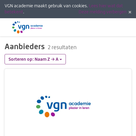
VGN academie maakt gebruik van cookies.
Lees hier wat dat
betekent
.
Deze melding verbergen
Menu
Inlogg
Aanbieders
2 resultaten
Sorteren op: Naam Z → A